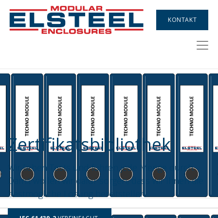
KONTAKT
Zertifikatsbibliothek​
Wir lieben Tests und führen jede Menge durch.
Damit wollen wir dafür sorgen, dass wir Ihnen die
bestmögliche Lösung bereitstellen.