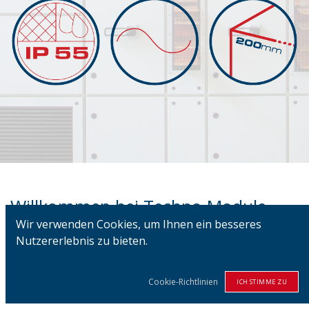
Willkommen bei Techno Module
Wir verwenden Cookies, um Ihnen ein besseres
(Basic Framework Modular System)
Nutzererlebnis zu bieten.
Dies ist die originale modulare 200-mm-
Gehäuselösung. Unsere patentierte
Cookie-Richtlinien
ICH STIMME ZU
Modularkonstruktion ist für die Fertigung von