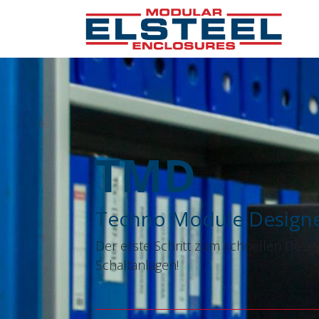
TMD
Techno Module Design
Der erste Schritt zum schnellen Desig
Schaltanlagen!