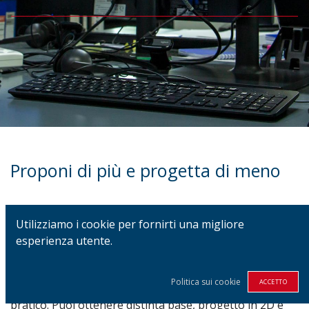
Proponi di più e progetta di meno
Abbiamo realizzato il TMD per permetterti di dedicare
Utilizziamo i cookie per fornirti una migliore
più energie alle proposte.
esperienza utente.
Il TMD ti permette di disegnare e creare il preventivo di
Politica sui cookie
ACCETTO
un quadro nel giro di pochi minuti. Facile, rapido e
pratico. Puoi ottenere distinta base, progetto in 2D e