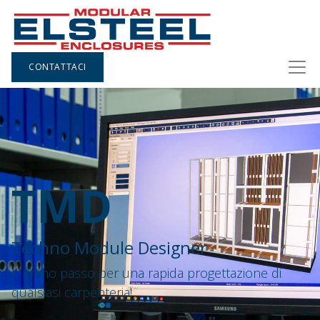
CONTATTACI
TMD
Techno Module Designer
Il primo passo per una rapida progettazione di
qualsiasi carpenteria!