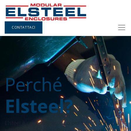
CONTATTACI
Perché
Elsteel?
Elsteel è un fornitore unico per tutti gli armadi a
bassa tensione. Dalla più piccola morsettiera fino ai