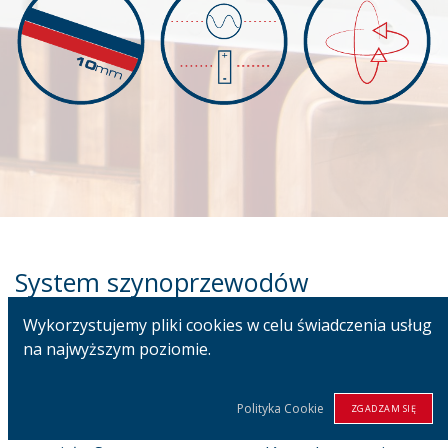
System szynoprzewodów
Wykorzystujemy pliki cookies w celu świadczenia usług
na najwyższym poziomie.
Jesteśmy producentem najbardziej zaawansowanych na
świecie i elastycznych systemów szynoprzewodów o
zweryfikowanej konstrukcji. Wsporniki i uchwyty są
Polityka Cookie
ZGADZAM SIĘ
wykonane ze wzmocnionego, samogasnącego