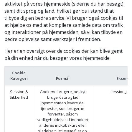
aktivitet på vores hjemmeside (siderne du har besøgt),
samt dit sprog og land, hvilket gør os i stand til at
tilbyde dig en bedre service. Vi bruger også cookies til
at hjælpe os med at kompilere samlede data om trafik
og interaktioner på hjemmesiden, så vi kan tilbyde en
bedre oplevelse samt værktøjer i fremtiden.
Her er en oversigt over de cookies der kan blive gemt
på din enhed når du besøger vores hjemmeside:
Cookie
Kategori
Formål
Eksemp
Session &
Godkend brugere, beskyt
session_id 
Sikkerhed
brugerdata og lad
hjemmesiden levere de
tjenester, som brugerne
forventer, såsom
vedligeholdelse af indholdet
af deres indkøbskurv eller
tilladelse til at lægge filer op.