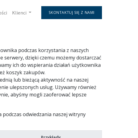
ości
Klienci
SKONTAKTUJ SIĘ Z NAMI
kownika podczas korzystania z naszych
e serwery, dzięki czemu możemy dostarczać
ywamy ich do wspierania działań użytkownika
 też koszyk zakupów.
ednią lub bieżącą aktywność na naszej
czenie ulepszonych usług. Używamy również
rynie, abyśmy mogli zaoferować lepsze
a podczas odwiedzania naszej witryny
Przykłady