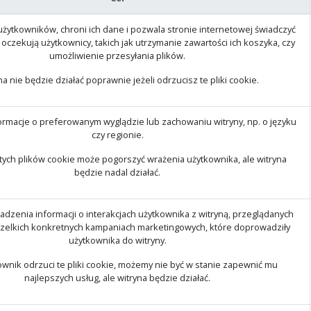
użytkowników, chroni ich dane i pozwala stronie internetowej świadczyć
h oczekują użytkownicy, takich jak utrzymanie zawartości ich koszyka, czy
umożliwienie przesyłania plików.
na nie będzie działać poprawnie jeżeli odrzucisz te pliki cookie.
ormacje o preferowanym wyglądzie lub zachowaniu witryny, np. o języku
czy regionie.
tych plików cookie może pogorszyć wrażenia użytkownika, ale witryna
będzie nadal działać.
adzenia informacji o interakcjach użytkownika z witryną, przeglądanych
szelkich konkretnych kampaniach marketingowych, które doprowadziły
użytkownika do witryny.
kownik odrzuci te pliki cookie, możemy nie być w stanie zapewnić mu
najlepszych usług, ale witryna będzie działać.