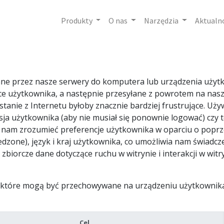
Produkty
O nas
Narzędzia
Aktualn
łane przez nasze serwery do komputera lub urządzenia użyt
e użytkownika, a następnie przesyłane z powrotem na nasz
stanie z Internetu byłoby znacznie bardziej frustrujące. Uż
sesja użytkownika (aby nie musiał się ponownie logować) czy
c nam zrozumieć preferencje użytkownika w oparciu o poprz
iedzone), język i kraj użytkownika, co umożliwia nam świad
biorcze dane dotyczące ruchu w witrynie i interakcji w wit
ie, które mogą być przechowywane na urządzeniu użytkownik
Cel