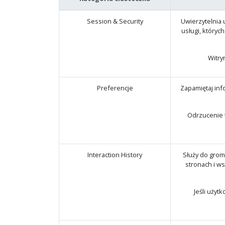
Session & Security
Uwierzytelnia 
usługi, któryc
Witry
Preferencje
Zapamiętaj inf
Odrzucenie 
Interaction History
Służy do grom
stronach i w
Jeśli użyt