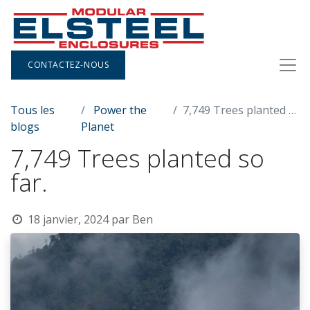
CONTACTEZ-NOUS
Tous les
Power the
7,749 Trees planted so far.
blogs
Planet
7,749 Trees planted so
far.
18 janvier, 2024
par
Ben