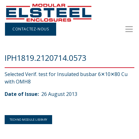
CONTACTEZ-NOUS
IPH1819.2120714.0573
Selected Verif. test for Insulated busbar 6✕10✕80 Cu
with OMH8
Date of Issue:
26 August 2013
TECHNO MODULE LIBRARY