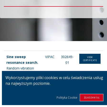
Sine sweep
VIPAC
302649-
VIEW
CERTIFICATE
resonance search.
01
Random vibration
Wykorzystujemy pliki cookies w celu świadczenia usług
Seismic vibration
VIPAC
302649-
VIEW
na najwyższym poziomie.
CERTIFICATE
02
Polityka Cookie
ZGADZAM SIĘ