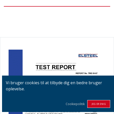
Vi bruger cookies til at tilbyde dig en bedre bruger
oplevelse.
Cookiepolitik
JEG ER ENIG