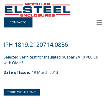
CONTACTO
IPH 1819.2120714.0836
Selected Verif. test for Insulated busbar 2✕10✕80 Cu
with OMH6
Date of Issue:
19 March 2013
TECHNO MODULE LIBRARY