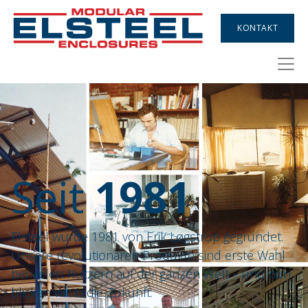
KONTAKT
Seit
1981
Elsteel wurde 1981 von Erik Løgstrup gegründet.
Unsere revolutionären Produkte sind erste Wahl
bei vielen Nutzern auf der ganzen Welt – und nun
blicken wir in die Zukunft.