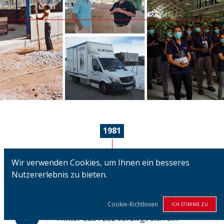
1981
Wir verwenden Cookies, um Ihnen ein besseres
1981
Nutzererlebnis zu bieten.
Erik Løgstrup zieht mit seiner Familie
Cookie-Richtlinien
nach Sri Lanka und gründet Elsteel.
ICH STIMME ZU
Hinter ELSTEEL verbirgt sich ein