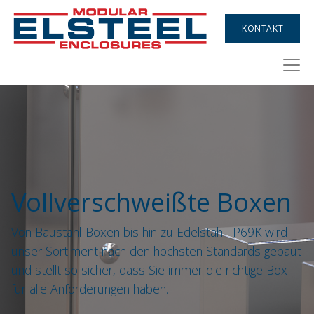
KONTAKT
Vollverschweißte Boxen
Von Baustahl-Boxen bis hin zu Edelstahl-IP69K wird
unser Sortiment nach den höchsten Standards gebaut
und stellt so sicher, dass Sie immer die richtige Box
für alle Anforderungen haben.